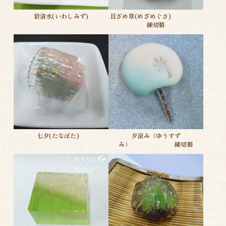
岩清水(いわしみず)
目ざめ草(めざめぐさ)
練切製
七夕(たなばた)
夕涼み（ゆうすず
み） 練切製