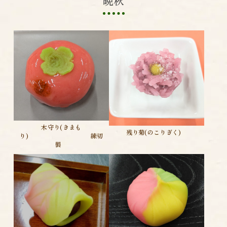
晩秋
木守り(きまも
残り菊(のこりぎく)
り) 練切
製