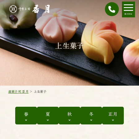
menu
上生菓子
御菓子司 香月
>
上生菓子
春
夏
秋
冬
正月