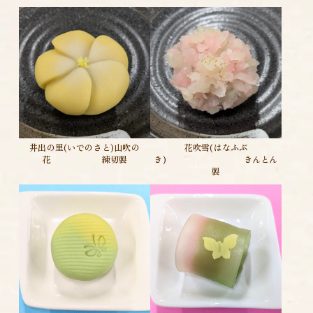
井出の里(いでのさと)山吹の
花吹雪(はなふぶ
花 練切製
き) きんとん
製