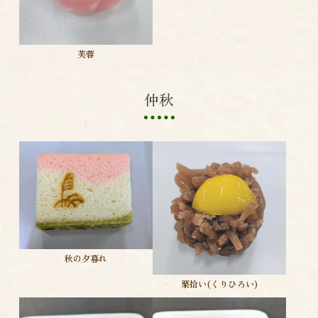
芙蓉
仲秋
秋の夕暮れ
栗拾い(くりひろい)