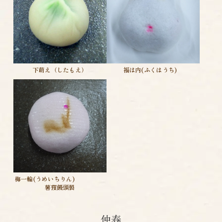
下萌え（したもえ）
福は内(ふくはうち)
梅一輪(うめいちりん)
薯蕷饅頭製
仲春