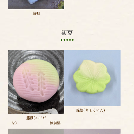
藤棚
初夏
緑陰(りょくいん)
藤棚(ふじだ
な) 練切製