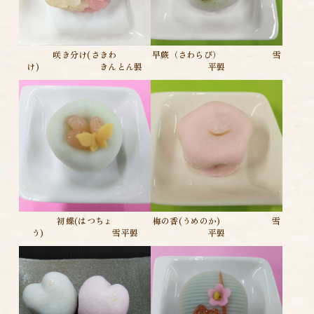
咲き分け(さきわ
早蕨（さわらび） 雪
け) きんとん製
平製
初蝶(はつちょ
梅の香(うめのか) 雪
う) 雪平製
平製