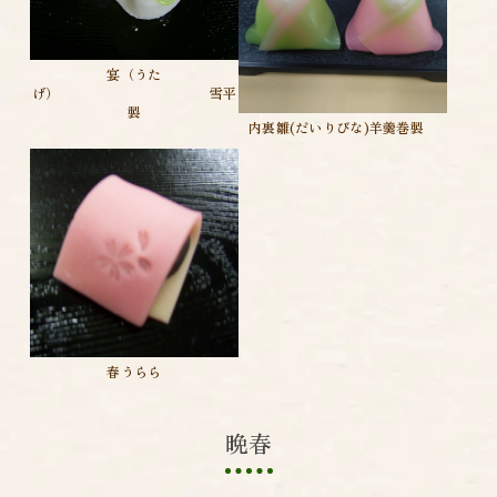
宴（うた
げ） 雪平
製
内裏雛(だいりびな)羊羹巻製
春うらら
晩春