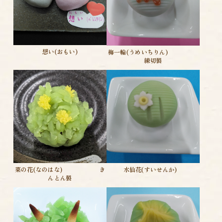
想い(おもい)
梅一輪(うめいちりん)
練切製
菜の花(なのはな) き
水仙花(すいせんか)
んとん製