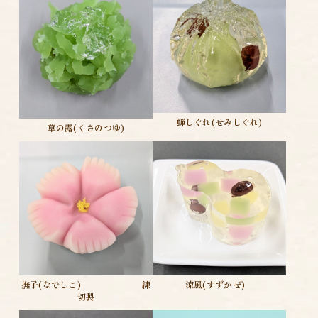
蝉しぐれ(せみしぐれ)
草の露(くさのつゆ)
涼風(すずかぜ)
撫子(なでしこ) 練
切製