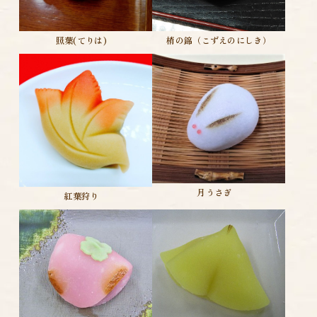
照葉(てりは)
梢の錦（こずえのにしき）
月うさぎ
紅葉狩り