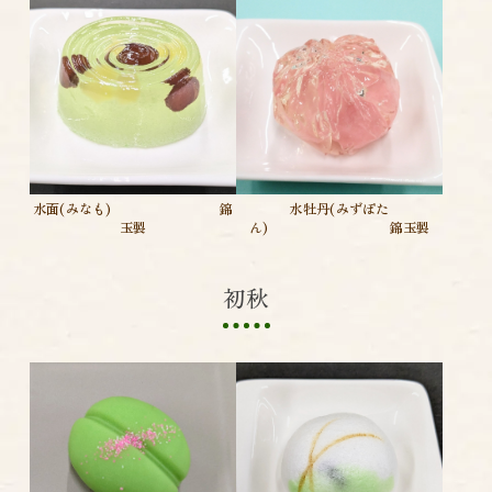
水牡丹(みずぼた
水面(みなも) 錦
ん) 錦玉製
玉製
初秋