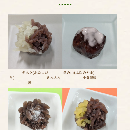
冬木立(ふゆこだ
冬の山(ふゆのやま)
ち) きんとん
小倉餡製
製