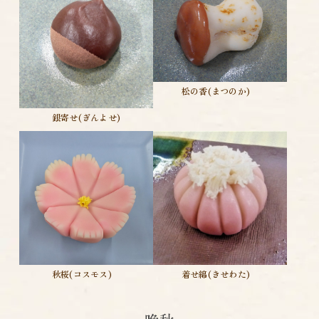
松の香(まつのか)
銀寄せ(ぎんよせ)
着せ綿(きせわた)
秋桜(コスモス)