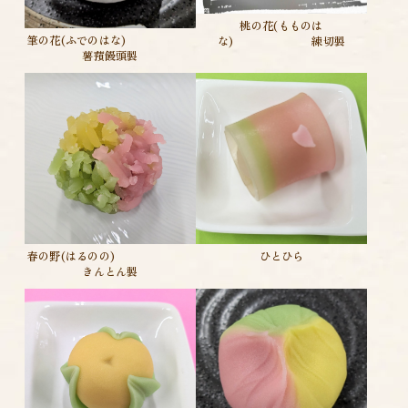
桃の花(もものは
筆の花(ふでのはな)
な) 練切製
薯蕷饅頭製
ひとひら
春の野(はるのの)
きんとん製