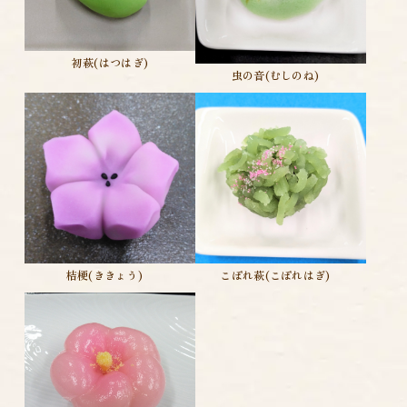
初萩(はつはぎ)
虫の音(むしのね)
こぼれ萩(こぼれはぎ)
桔梗(ききょう)