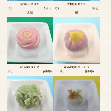
草蛍(くさぼた
青楓(あおかえ
る) きんと
で) 練切
ん製
製
ばら園(ばらえ
花菖蒲(はなしょう
ん) 練切製
ぶ) 練切製