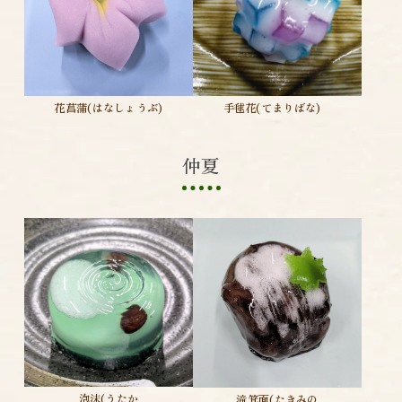
手毬花(てまりばな)
花菖蒲(はなしょうぶ)
仲夏
泡沫(うたか
滝箕面(たきみの