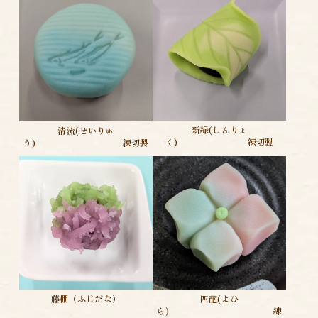
新緑(しんりょ
清流(せいりゅ
く) 練切製
う) 練切製
藤棚（ふじだな）
四葩(よひ
ら) 練