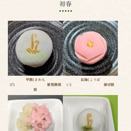
初春
早蕨(さわら
紅梅(こうば
び) 薯蕷饅頭
い) 練切製
製