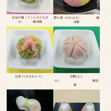
右近の橘（うこんのたちば
野の春（ののはる） 練
な） 練切製
切製
山笑う(やまわらう)
吉野(よし
の) 練切
製