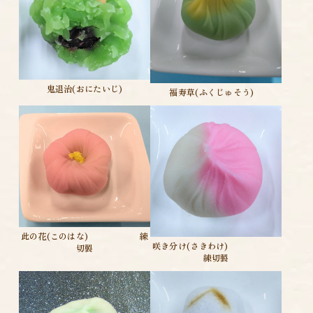
鬼退治(おにたいじ)
福寿草(ふくじゅそう)
此の花(このはな) 練
咲き分け(さきわけ)
切製
練切製