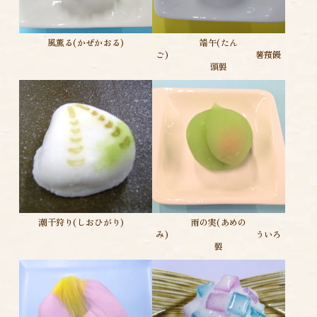
風薫る(かぜかおる)
端午(たん
ご) 薯蕷饅
頭製
潮干狩り(しおひがり)
雨の実(あめの
み) ういろ
製