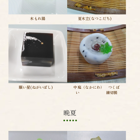
木もれ陽
夏木立(なつこだち)
願い星(ねがいぼし)
中庭（なかにわ） つくば
い 練切製
晩夏