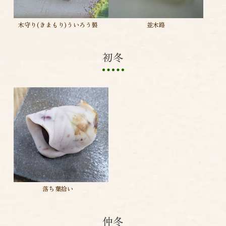
木守り(きまもり)ういろう製
並木路
初冬
落ち葉拾い
仲冬