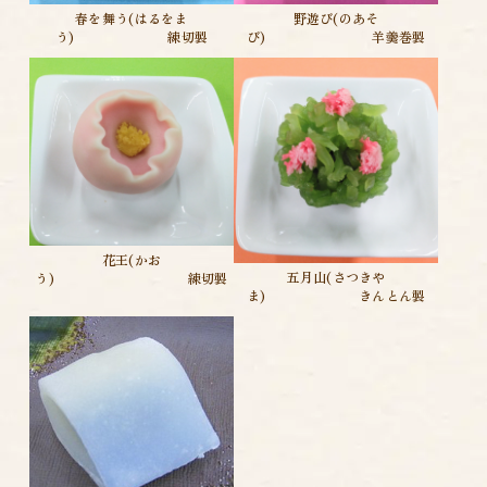
春を舞う(はるをま
野遊び(のあそ
う) 練切製
び) 羊羹巻製
花王(かお
五月山(さつきや
う) 練切製
ま) きんとん製