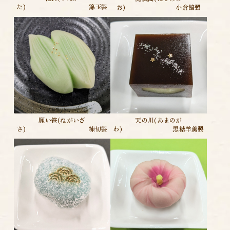
た) 錦玉製
お) 小倉餡製
天の川(あまのが
願い笹(ねがいざ
わ) 黒糖羊羹製
さ) 練切製