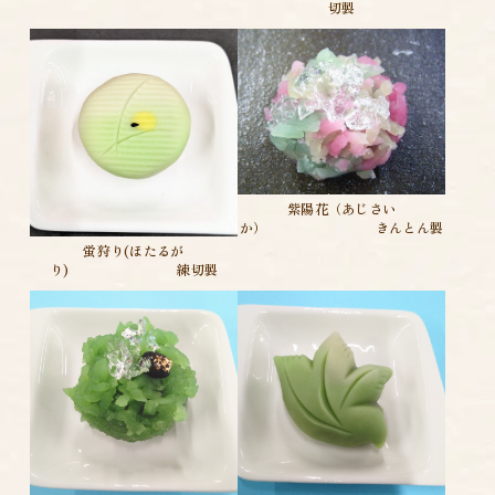
切製
紫陽花（あじさい
か） きんとん製
蛍狩り(ほたるが
り) 練切製