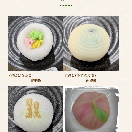
水温む(みずぬるむ)
花籠(はなかご)
練切製
雪平製