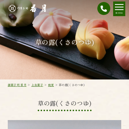
menu
草の露(くさのつゆ)
御菓子司 香月
>
上生菓子
>
晩夏
>
草の露(くさのつゆ)
草の露(くさのつゆ)