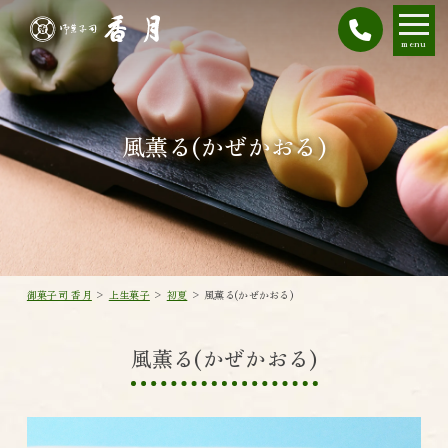
menu
風薫る(かぜかおる)
御菓子司 香月
>
上生菓子
>
初夏
>
風薫る(かぜかおる)
風薫る(かぜかおる)