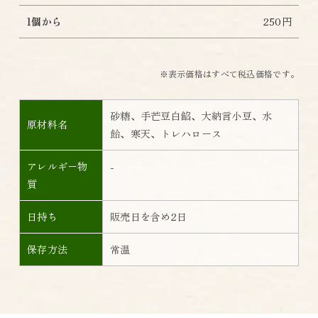
1個から
250円
※表示価格はすべて税込価格です。
砂糖、手芒豆白餡、大納言小豆、水
原材料名
飴、寒天、トレハロース
アレルギー物
-
質
日持ち
販売日を含め2日
保存方法
常温