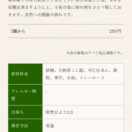
収穫出来ますようにと、小鳥の為に柿の実をひとつ残してお
きます。自然への感謝の表れです。
1個から
250円
※表示価格はすべて税込価格です。
砂糖、大納言こし餡、手亡白あん、餅
原材料名
粉、寒天、水飴、トレハロース
アレルギー物
-
質
日持ち
販売日より2日
保存方法
常温