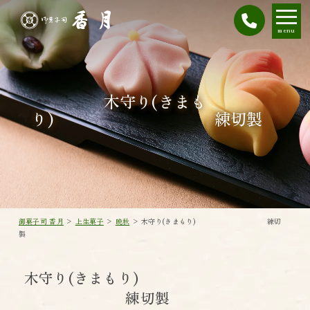
menu
木守り(きまも
り) 練切製
御菓子司 香月
>
上生菓子
>
晩秋
>
木守り(きまもり) 練切
製
木守り(きまもり)
練切製