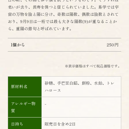
老いが去り、長寿を保つと信じられていました。易学では宇
宙の万物を陰と陽に分け、奇数は陽数、偶数は陰数とされて
おり、9月9日は一桁では最も大きな陽数(9)が重なることか
ら、重陽の節句と呼ばれています。
1個から
250円
※表示価格はすべて税込価格です。
砂糖、手芒豆白餡、餅粉、水飴、トレ
原材料名
ハロース
アレルギー物
-
質
日持ち
販売日を含め2日