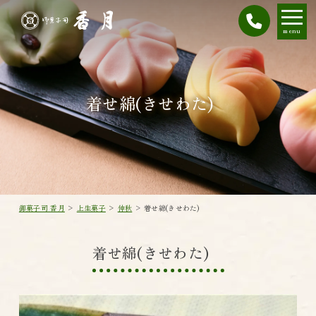
menu
着せ綿(きせわた)
御菓子司 香月
>
上生菓子
>
仲秋
>
着せ綿(きせわた)
着せ綿(きせわた)