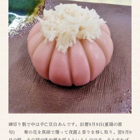
練切り製で中は手亡豆白あんです。旧暦9月9日(重陽の節
句) 菊の花を真綿で覆って夜露と香りを移し取り、翌9月9
日の朝、その綿で体や顔を拭うというものです。そうすれば