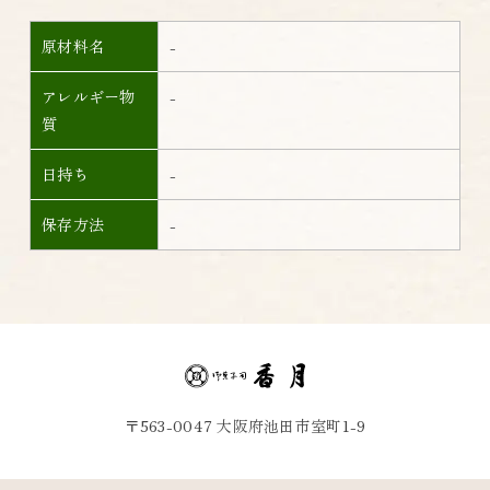
原材料名
-
アレルギー物
-
質
日持ち
-
保存方法
-
〒563-0047 大阪府池田市室町1-9