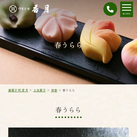
menu
春うらら
御菓子司 香月
>
上生菓子
>
仲春
>
春うらら
春うらら