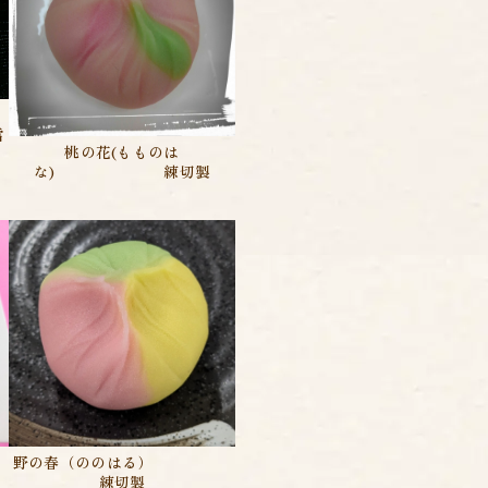
雪
桃の花(もものは
な) 練切製
野の春（ののはる）
練切製