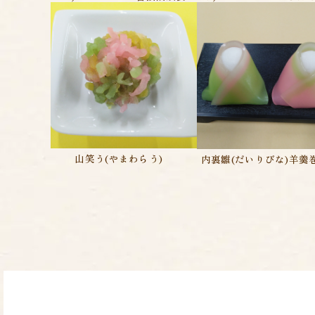
山笑う(やまわらう)
内裏雛(だいりびな)羊