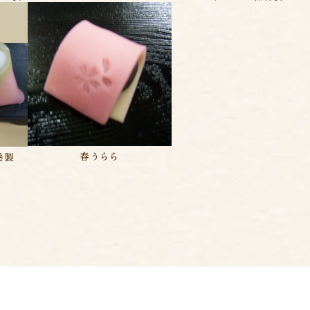
春うらら
羹巻製