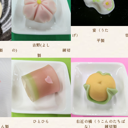
宴（うた
げ） 
平製
吉野(よし
製
の) 練切
製
右近の橘（うこんのたちば
ひとひら
な） 練切製
ん製