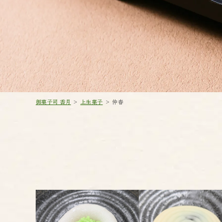
御菓子司 香月
>
上生菓子
>
仲春