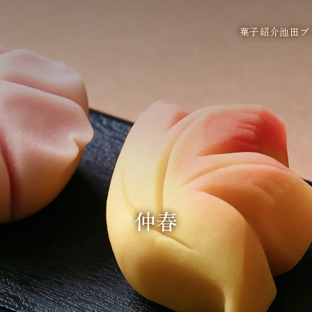
菓子紹介
池田ブ
仲春