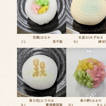
水温む(みずぬる
花籠(はなか
む) 練切
ご) 雪平製
春の野(はるの
筆の花(ふでのは
の) きんと
な) 薯蕷饅頭製