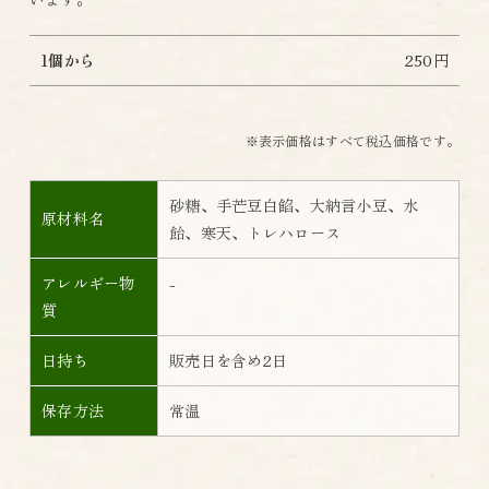
1個から
250円
※表示価格はすべて税込価格です。
砂糖、手芒豆白餡、大納言小豆、水
原材料名
飴、寒天、トレハロース
アレルギー物
-
質
日持ち
販売日を含め2日
保存方法
常温