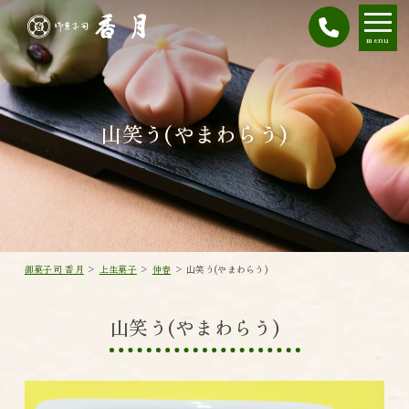
menu
山笑う(やまわらう)
御菓子司 香月
>
上生菓子
>
仲春
>
山笑う(やまわらう)
山笑う(やまわらう)