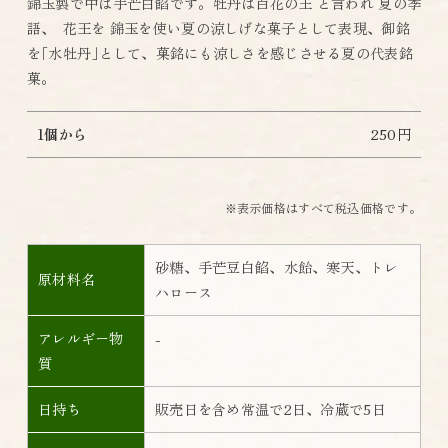
錦玉製で中は手芒白餡です。牡丹は百花の王 と言われ 夏の季
語､ 花王を 錦玉を使い夏の涼しげな菓子として表現、御銘
を｢水牡丹｣として、菓銘にも涼しさを感じさせる夏の代表銘
菓。
1個から
250円
※表示価格はすべて税込価格です。
砂糖、手芒豆白餡、水飴、寒天、トレ
原材料名
ハロース
アレルギー物
-
質
日持ち
販売日を含め常温で2日、冷蔵で5日