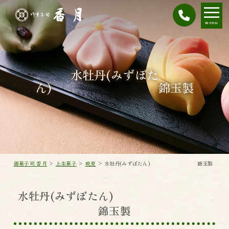
menu
水牡丹(みずぼた
ん) 錦玉製
御菓子司 香月
>
上生菓子
>
晩夏
>
水牡丹(みずぼたん) 錦玉製
水牡丹(みずぼたん)
錦玉製