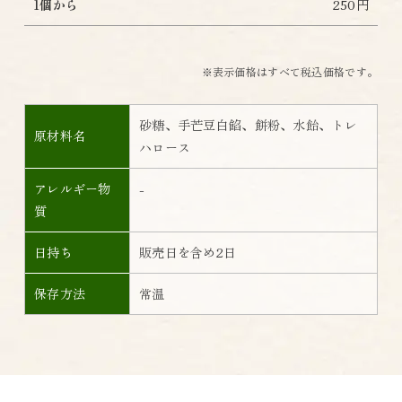
1個から
250円
※表示価格はすべて税込価格です。
砂糖、手芒豆白餡、餅粉、水飴、トレ
原材料名
ハロース
アレルギー物
-
質
日持ち
販売日を含め2日
保存方法
常温