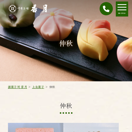
menu
仲秋
御菓子司 香月
>
上生菓子
>
仲秋
仲秋