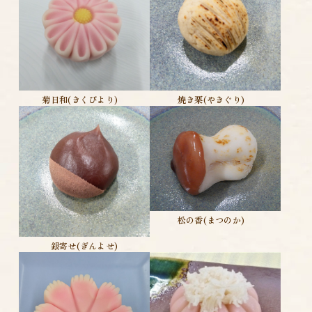
菊日和(きくびより)
焼き栗(やきぐり)
松の香(まつのか)
銀寄せ(ぎんよせ)