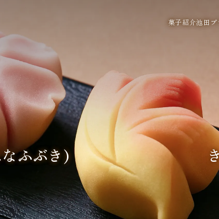
菓子紹介
池田ブ
雪(はなふぶき) きん