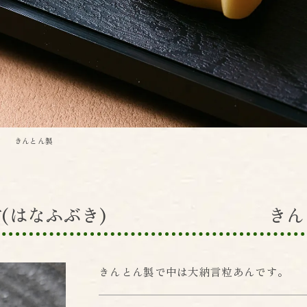
きんとん製
雪(はなふぶき) きん
きんとん製で中は大納言粒あんです。