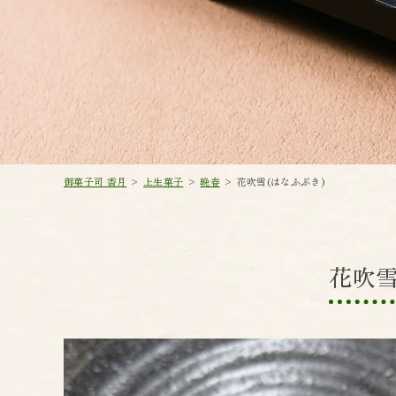
御菓子司 香月
>
上生菓子
>
晩春
>
花吹雪(はなふぶき) 
花吹