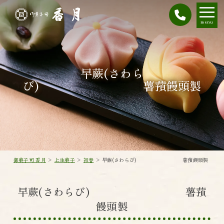
menu
早蕨(さわら
び) 薯蕷饅頭製
御菓子司 香月
>
上生菓子
>
初春
>
早蕨(さわらび) 薯蕷饅頭製
早蕨(さわらび) 薯蕷
饅頭製