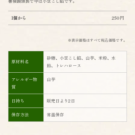
薯蕷饅頭製で中は小豆こし餡です。
1個から
250円
※表示価格はすべて税込価格です。
砂糖、小豆こし餡、山芋、米粉、水
原材料名
飴、トレハロース
アレルギー物
山芋
質
日持ち
販売日より2日
保存方法
常温保存