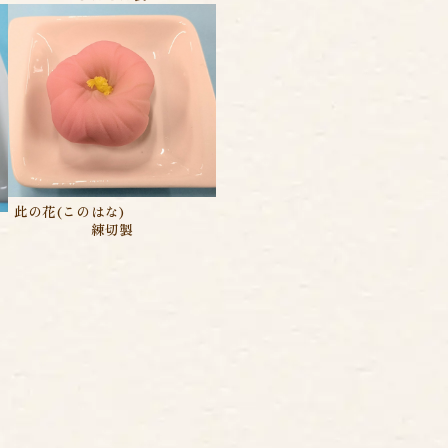
此の花(このはな)
練切製