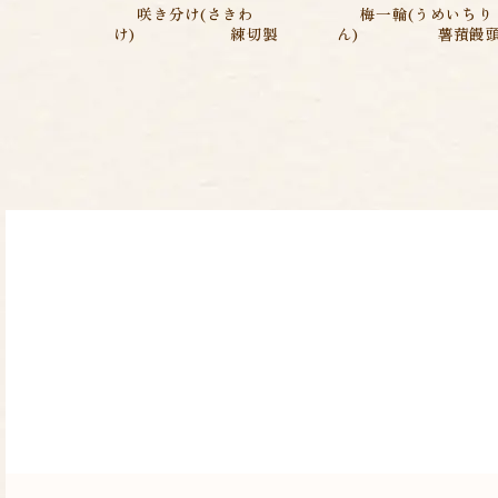
咲き分け(さきわ
梅一輪(うめいちり
け) 練切製
ん) 薯蕷饅頭