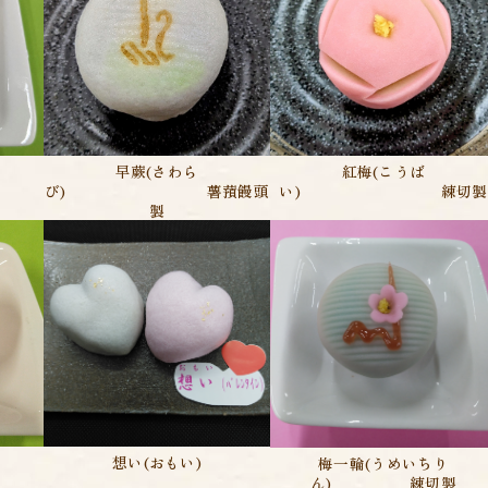
び）
早蕨(さわら
紅梅(こうば
び) 薯蕷饅頭
い) 練切製
製
か)
想い(おもい)
梅一輪(うめいちり
ん) 練切製