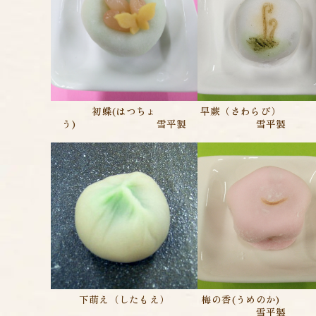
初蝶(はつちょ
早蕨（さわら
う) 雪平製
雪平製
下萌え（したもえ）
梅の香(うめの
雪平製