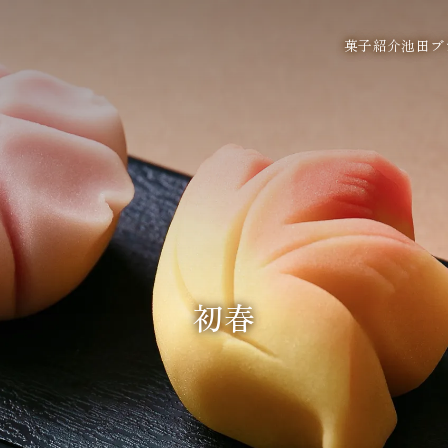
菓子紹介
池田ブ
初春