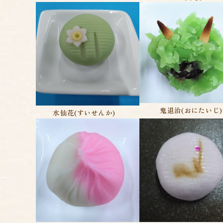
鬼退治(おにたいじ)
水仙花(すいせんか)