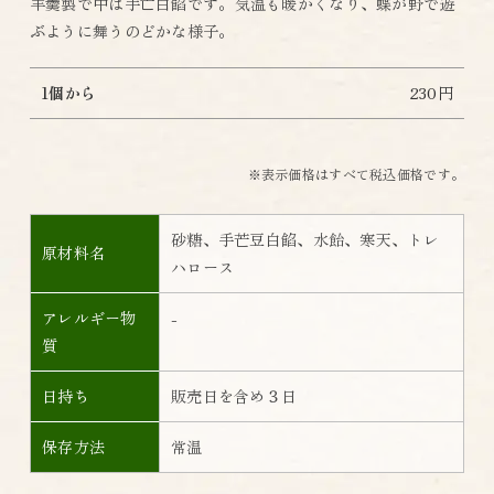
羊羹製で中は手亡白餡です。気温も暖かくなり、蝶が野で遊
ぶように舞うのどかな様子。
1個から
230円
※表示価格はすべて税込価格です。
砂糖、手芒豆白餡、水飴、寒天、トレ
原材料名
ハロース
アレルギー物
-
質
日持ち
販売日を含め３日
保存方法
常温