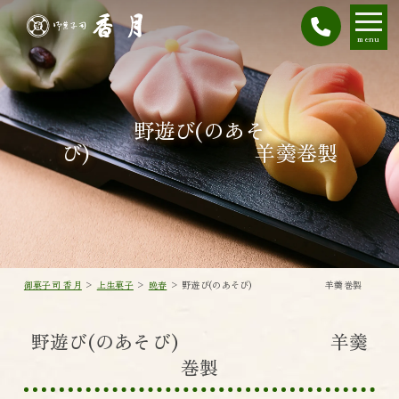
menu
野遊び(のあそ
び) 羊羹巻製
御菓子司 香月
>
上生菓子
>
晩春
>
野遊び(のあそび) 羊羹巻製
野遊び(のあそび) 羊羹
巻製