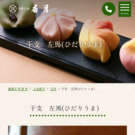
menu
干支 左馬(ひだりうま)
御菓子司 香月
>
上生菓子
>
正月
>
干支 左馬(ひだりうま)
干支 左馬(ひだりうま)