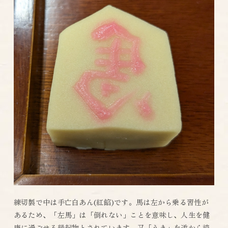
練切製で中は手亡白あん(紅餡)です。馬は左から乗る習性が
あるため、「左馬」は「倒れない」ことを意味し、人生を健
康に過ごせる縁起物とされています。 又「うま」を逆から読