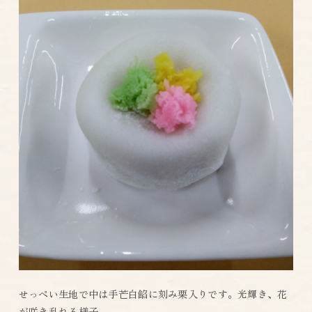
せっぺい生地で中は手芒白餡に刻み栗入りです。光輝き、花
が咲き乱れる様子