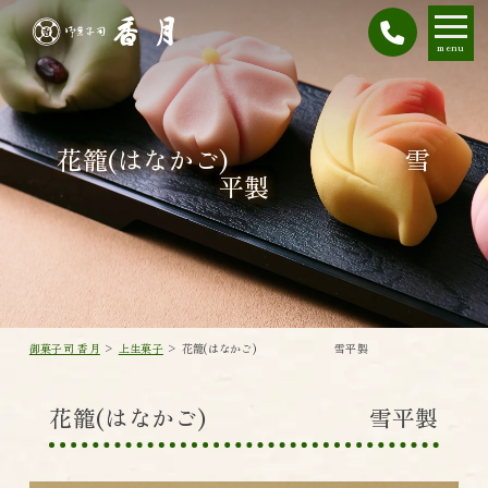
menu
花籠(はなかご) 雪
平製
御菓子司 香月
>
上生菓子
>
花籠(はなかご) 雪平製
花籠(はなかご) 雪平製