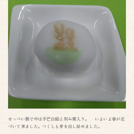
せっぺい製で中は手芒白餡と刻み栗入り。 いよいよ春が近
づいて来ました。つくしも芽を出し始めました。