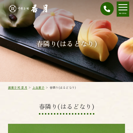
menu
春隣り(はるどなり)
御菓子司 香月
>
上生菓子
>
春隣り(はるどなり)
春隣り(はるどなり)