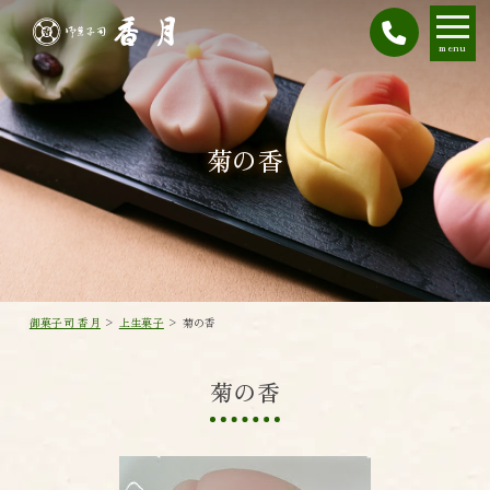
menu
菊の香
御菓子司 香月
>
上生菓子
>
菊の香
菊の香