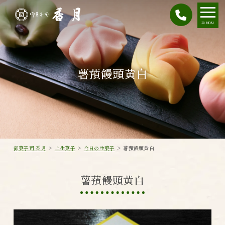
menu
薯蕷饅頭黄白
御菓子司 香月
>
上生菓子
>
今日の生菓子
>
薯蕷饅頭黄白
薯蕷饅頭黄白