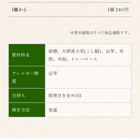
1個から
1個 240円
※表示価格はすべて税込価格です。
砂糖、大納言小豆(こし餡)、山芋、米
原材料名
粉、水飴、トレハロース
アレルギー物
山芋
質
日持ち
販売日を含め3日
保存方法
常温