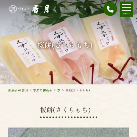
menu
桜餅(さくらもち)
御菓子司 香月
>
季節の和菓子
>
春
>
桜餅(さくらもち)
桜餅(さくらもち)