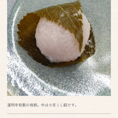
道明寺粉製の桜餅。中は小豆こし餡です。