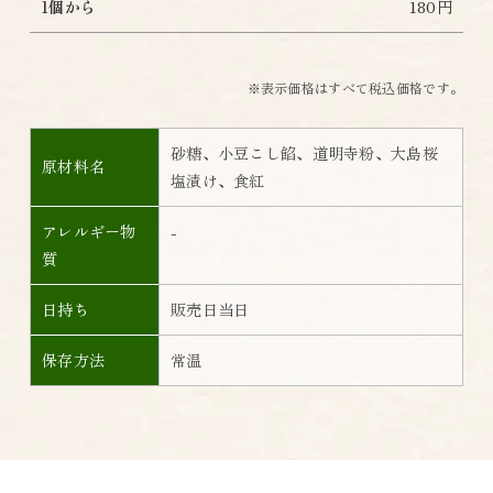
1個から
180円
※表示価格はすべて税込価格です。
砂糖、小豆こし餡、道明寺粉、大島桜
原材料名
塩漬け、食紅
アレルギー物
-
質
日持ち
販売日当日
保存方法
常温